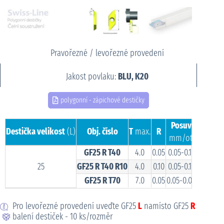
Pravořezné / levořezné provedení
Jakost povlaku:
BLU, K20
polygonní - zápichové destičky
Posuv
Destička velikost
(L)
Obj. číslo
T
max.
R
mm/ot.
GF25 R T40
4.0
0.05
0.05-0.12
25
GF25 R T40 R10
4.0
0.10
0.05-0.12
GF25 R T70
7.0
0.05
0.05-0.08
Pro levořezné provedení uveďte GF25
L
namísto GF25
R
balení destiček - 10 ks/rozměr