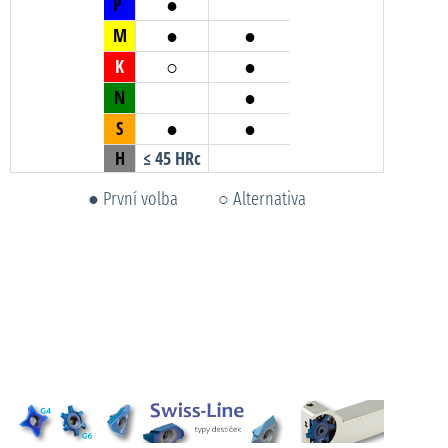
●
P
●
●
M
○
●
K
●
N
●
●
S
H
≤ 45 HRc
● První volba ○ Alternativa