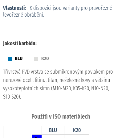
Vlastnosti:
K dispozici jsou varianty pro pravořezné i
levořezné obrábění.
Jakosti karbidu:
BLU
K20
Třívrstvá PVD vrstva se submikronovým povlakem pro
nerezové oceli, litinu, titan, neželezné kovy a většinu
vysokoteplotních slitin (M10-M20, K05-K20, N10-N20,
S10-S20).
Použití v ISO materiálech
BLU
K20