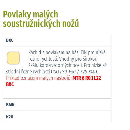
Povlaky malých
soustružnických nožů
BXC
Karbid s povlakem na bázi TiN pro nízké
řezné rychlosti. Vhodný pro širokou
škálu korozivzdorných ocelí. Pro nízké až
střední řezné rychlosti (
ISO P30-P50 / K25-K40
).
Příklad označení malých nástrojů:
MTR 6 R0.1 L22
BXC
BMK
K20