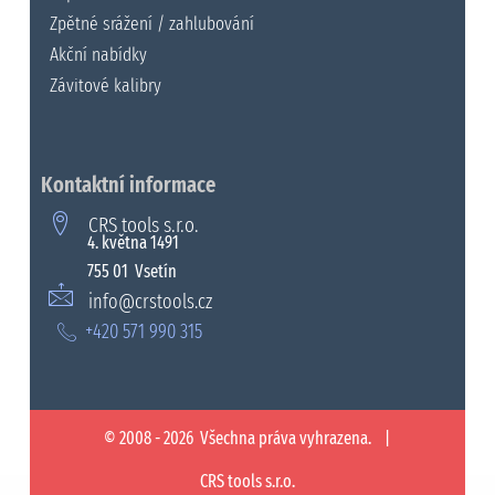
Zpětné srážení / zahlubování
Akční nabídky
Závitové kalibry
Kontaktní informace
CRS tools s.r.o.
4. května 1491
755 01 Vsetín
info@crstools.cz
+420 571 990 315
© 2008 - 2026 Všechna práva vyhrazena. |
CRS tools s.r.o.