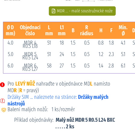
MDR ... - malé soustružnické nože
Ø D
Objednací
L
L1
R
Min.
B
H
F
D
mm)
číslo
mm
mm
rádius
Ø
4.0
MDR 4
51
18
1.5
0.5
0.8
1.8
4.1
S
R0.5 L18
5.0
MDR 5
51
24
1.5
0.5
1.2
2.3
5.1
S
R0.5 L24
6.0
MDR 6
58
27
1.5
0.5
1.4
2.8
6.1
S
R0.5 L27
Pro
LEVÝ NŮŽ
nahraďte v objednávce MD
L
namísto
MD
R
(
R
= pravý)
Držáky SIM ... naleznete na stránce:
Držáky malých
nástrojů
Balení malých nožů: 1 ks/rozměr
Příklad objednávky:
Malý nůž MDR 5 R0.5 L24 BXC
. . . . . 2 ks