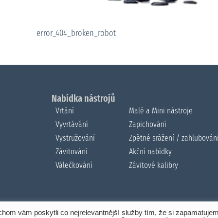
error_404_broken_robot
Nabídka nástrojů
Vrtání
Malé a Mini nástroje
Vyvrtávání
Zapichování
Vystružování
Zpětné srážení / zahlubován
Závitování
Akční nabídky
Válečkování
Závitové kalibry
om vám poskytli co nejrelevantnější služby tím, že si zapamatuje