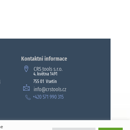
Kontaktní informace
CRS tools s.r.o.
4. května 1491
755 01 Vsetín
í
info@crstools.cz
+420 571 990 315
me