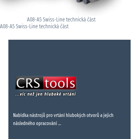
A08-A5 Swiss-Line technická část
A08-A5 Swiss-Line technická část
Nabídka nástrojů pro vrtání hlubokých otvorů a jejich
následného opracování …