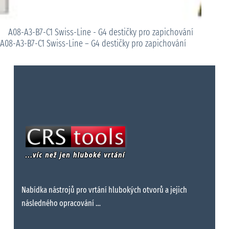
A08-A3-B7-C1 Swiss-Line - G4 destičky pro zapichování
A08-A3-B7-C1 Swiss-Line – G4 destičky pro zapichování
Nabídka nástrojů pro vrtání hlubokých otvorů a jejich
následného opracování …