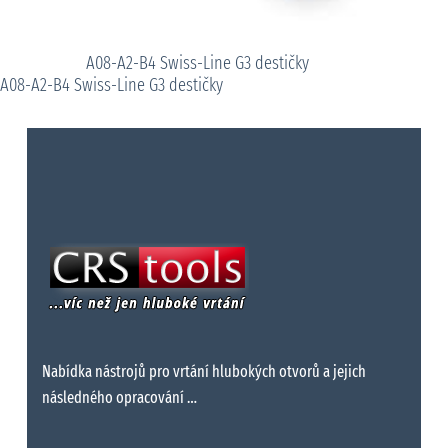
A08-A2-B4 Swiss-Line G3 destičky
A08-A2-B4 Swiss-Line G3 destičky
Nabídka nástrojů pro vrtání hlubokých otvorů a jejich
následného opracování …