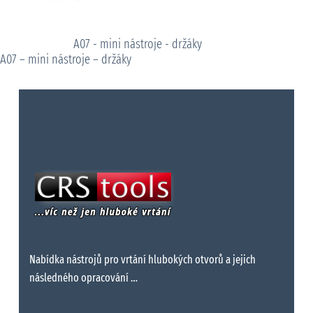
A07 - mini nástroje - držáky
A07 – mini nástroje – držáky
Nabídka nástrojů pro vrtání hlubokých otvorů a jejich
následného opracování …